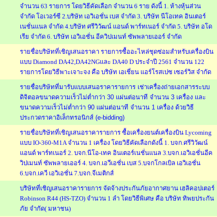
จำนวน 63 รายการ โดยวิธีคัดเลือก จำนวน 6 ราย ดังนี้ 1. ห้างหุ้นส่วน
จำกัด โอเวอร์ซี 2.บริษัท เอวิเอชั่น เบส จำกัด 3. บริษัท นีโอเทค อินเตอร์
เนชั่นแนล จำกัด 4.บริษัท ศรีวิวัฒน์ แอนด์ พาร์ทเนอร์ จำกัด 5. บริษัท อโด
เรีย จำกัด 6. บริษัท เอวิเอชั่น อีควิปเมนท์ ซัพพลายเออร์ จำกัด
รายชื่อบริษัทที่เชิญเสนอราคา รายการซื้ออะไหล่ชุดซ่อมสำหรับเครื่องบิน
แบบ Diamond DA42,DA42NGและ DA40 D ประจำปี 2561 จำนวน 122
รายการโดยวิธีพาะเจาะจง คือ บริษัท เอเชี่ยน แอร์โรสเปซ เซอร์วิส จำกัด
รายชื่อบริษัทที่มารับแบบเสนอราคารายการ เช่าเครื่องถ่ายเอกสารระบบ
ดิจิตอลขนาดความเร็วไม่ต่ำกว่า 30 แผ่นต่อนาที จำนวน 3 เครื่อง และ
ขนาดความเร็วไม่ต่ำกว่า 90 แผ่นต่อนาที จำนวน 1 เครื่อง ด้วยวิธี
ประกวดราคาอิเล็กทรอนิกส์ (e-bidding)
รายชื่อบริษัทที่เชิญเสนอราคารายการ ซื้อเครื่องยนต์เครื่องบิน Lycoming
แบบ IO-360-M1A จำนวน 1 เครื่อง โดยวิธีคัดเลือกดังนี้ 1. บจก.ศรีวิวัฒน์
แอนด์ พาร์ทเนอร์ 2. บจก.นีโอ-เทค อินเตอร์เนชั่นแนล 3.บจก.เอวิเอชั่นอีค
วิปเมนท์ ซัพพลายเออร์ 4. บจก.เอวีเอชั่น เบส 5.บจกโกลเบิล เอวิเอชั่น
6.บจก.เควี เอวิเอชั่น 7.บจก.จีเมติกส์
บริษัทที่เชิญเสนอราคารายการ จัดจ้างประกันภัยอากาศยาน เฮลิคอปเตอร์
Robinson R44 (HS-TZO) จำนวน 1 ลำ โดยวิธีพิเศษ คือ บริษัท ทิพยประกัน
ภัย จำกัด( มหาชน)