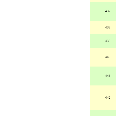
437
438
439
440
441
442