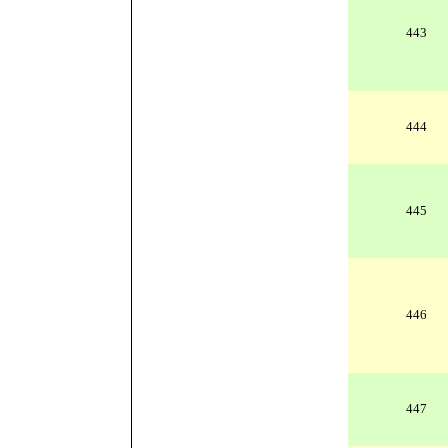
443
444
445
446
447