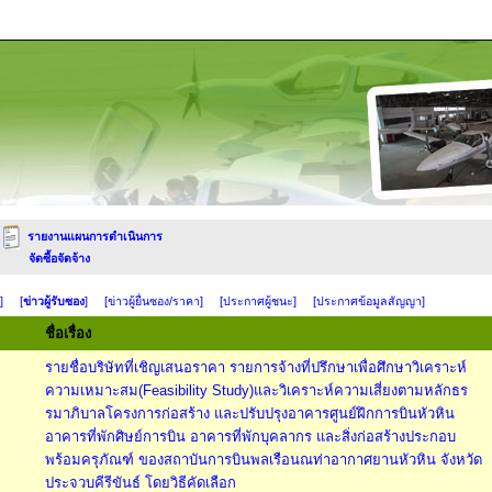
รายงานแผนการดำเนินการ
จัดซื้อจัดจ้าง
]
[
ข่าวผู้รับซอง
]
[ข่าวผู้ยื่นซอง/ราคา]
[ประกาศผู้ชนะ]
[ประกาศข้อมูลสัญญา]
ชื่อเรื่อง
รายชื่อบริษัทที่เชิญเสนอราคา รายการจ้างที่ปรึกษาเพื่อศึกษาวิเคราะห์
ความเหมาะสม(Feasibility Study)และวิเคราะห์ความเสี่ยงตามหลักธร
รมาภิบาลโครงการก่อสร้าง และปรับปรุงอาคารศูนย์ฝึกการบินหัวหิน
อาคารที่พักศิษย์การบิน อาคารที่พักบุคลากร และสิ่งก่อสร้างประกอบ
พร้อมครุภัณฑ์ ของสถาบันการบินพลเรือนณท่าอากาศยานหัวหิน จังหวัด
ประจวบคีรีขันธ์ โดยวิธีคัดเลือก