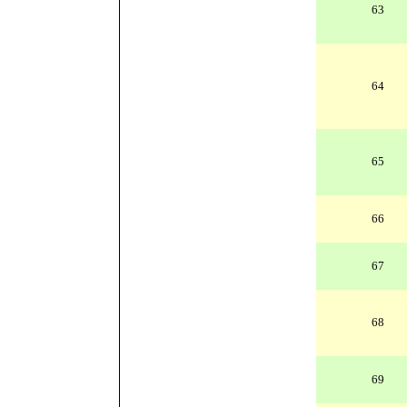
63
64
65
66
67
68
69