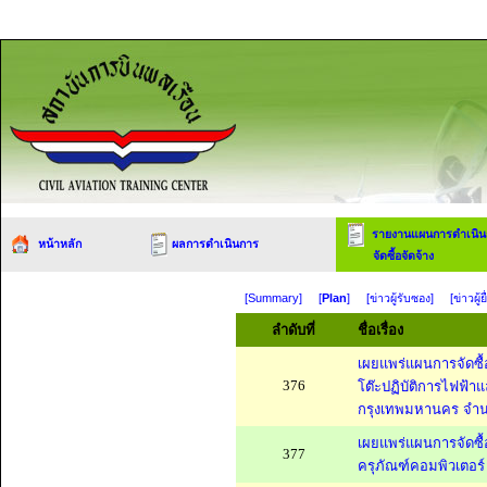
รายงานแผนการดำเนิน
หน้าหลัก
ผลการดำเนินการ
จัดซื้อจัดจ้าง
[Summary]
[
Plan
]
[ข่าวผู้รับซอง]
[ข่าวผู
ลำดับที่
ชื่อเรื่อง
เผยแพร่แผนการจัดซื
376
โต๊ะปฏิบัติการไฟฟ้า
กรุงเทพมหานคร จำน
เผยแพร่แผนการจัดซื้
377
ครุภัณฑ์คอมพิวเตอร