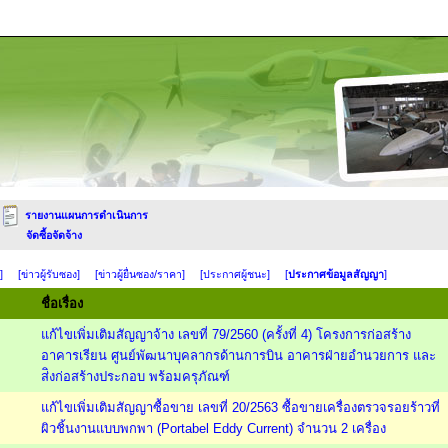
รายงานแผนการดำเนินการ
จัดซื้อจัดจ้าง
]
[ข่าวผู้รับซอง]
[ข่าวผู้ยื่นซอง/ราคา]
[ประกาศผู้ชนะ]
[
ประกาศข้อมูลสัญญา
]
ชื่อเรื่อง
แก้ไขเพิ่มเติมสัญญาจ้าง เลขที่ 79/2560 (ครั้งที่ 4) โครงการก่อสร้าง
อาคารเรียน ศูนย์พัฒนาบุคลากรด้านการบิน อาคารฝ่ายอำนวยการ และ
ส่ิงก่อสร้างประกอบ พร้อมครุภัณฑ์
แก้ไขเพิ่มเติมสัญญาซื้อขาย เลขที่ 20/2563 ซื้อขายเครื่องตรวจรอยร้าวที่
ผิวชิ้นงานแบบพกพา (Portabel Eddy Current) จำนวน 2 เครื่อง